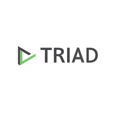
our
client’s
business
SaaSサービス「Compass（コンパ
ス）」提供開始についてのご案内
2026年6月24日
当社は、IP（知的財産）取引情報の管理・可視化を実現する